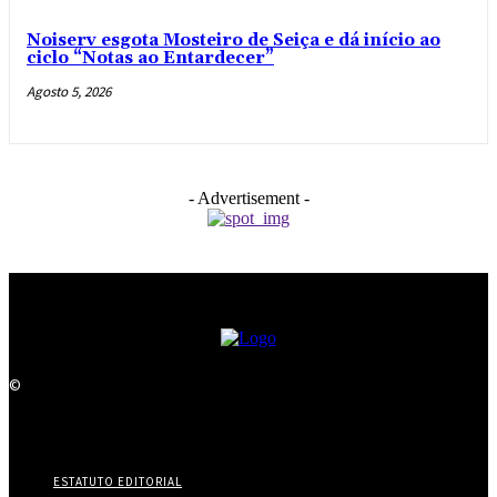
Noiserv esgota Mosteiro de Seiça e dá início ao
ciclo “Notas ao Entardecer”
Agosto 5, 2026
- Advertisement -
©
ESTATUTO EDITORIAL