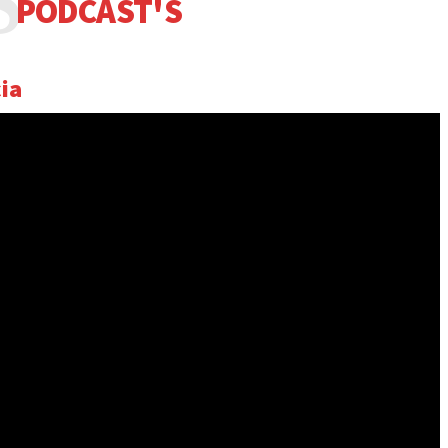
S
PODCAST'S
ia