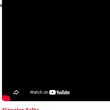
bras para concluir requalificação do Terreiro da Erv
Figueira Talks