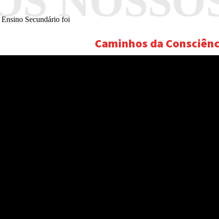
OS NOSSO
 Ensino Secundário foi
Caminhos da Consciênc
da EN341 e do nó do
 alargar modelo para
tardecer”