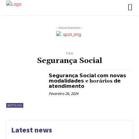
- Advertisement -
TAG
Segurança Social
𝗦𝗲𝗴𝘂𝗿𝗮𝗻𝗰̧𝗮 𝗦𝗼𝗰𝗶𝗮𝗹 𝗰𝗼𝗺 𝗻𝗼𝘃𝗮𝘀
𝗺𝗼𝗱𝗮𝗹𝗶𝗱𝗮𝗱𝗲𝘀 e horários 𝗱𝗲
𝗮𝘁𝗲𝗻𝗱𝗶𝗺𝗲𝗻𝘁𝗼
Fevereiro 26, 2024
NOTÍCIAS
Latest news