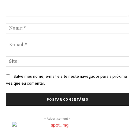
Comentário:
No
E-
mai
Sit
Salve meu nome, e-mail e site neste navegador para a próxima
vez que eu comentar.
- Advertisement -