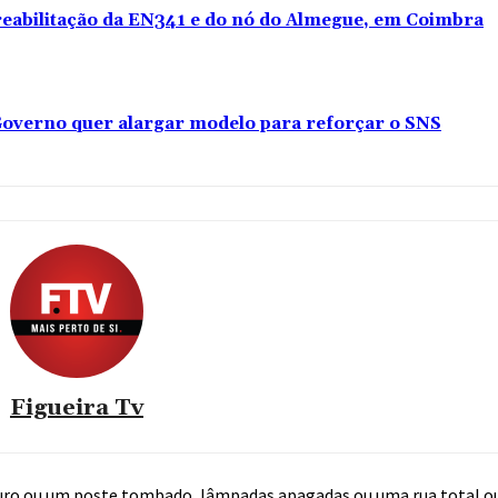
 reabilitação da EN341 e do nó do Almegue, em Coimbra
overno quer alargar modelo para reforçar o SNS
Figueira Tv
uro ou um poste tombado, lâmpadas apagadas ou uma rua total o