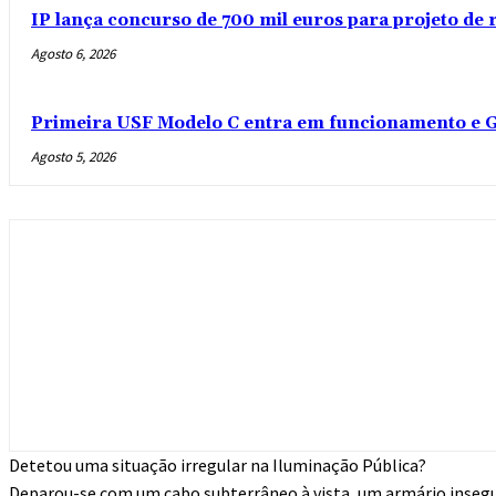
IP lança concurso de 700 mil euros para projeto de
Agosto 6, 2026
Primeira USF Modelo C entra em funcionamento e G
Agosto 5, 2026
Detetou uma situação irregular na Iluminação Pública?
Deparou-se com um cabo subterrâneo à vista, um armário inseg