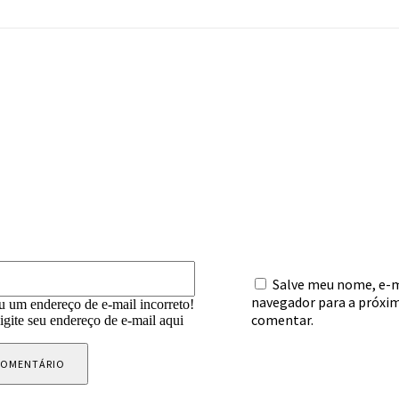
mentário:
E-
Salve meu nome, e-ma
mail:*
navegador para a próxim
u um endereço de e-mail incorreto!
comentar.
digite seu endereço de e-mail aqui