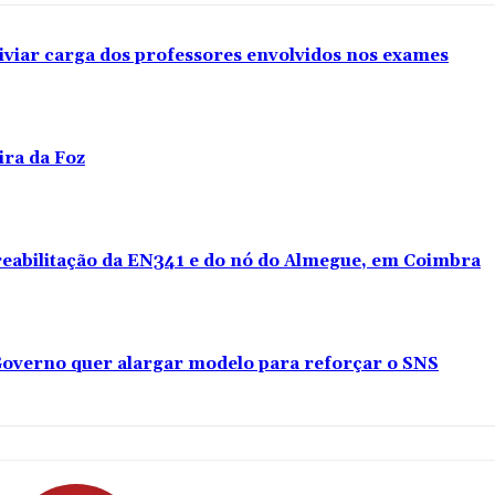
iviar carga dos professores envolvidos nos exames
ira da Foz
 reabilitação da EN341 e do nó do Almegue, em Coimbra
overno quer alargar modelo para reforçar o SNS