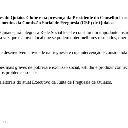
lações do Quiaios Clube e na presença da Presidente do Conselho L
lementos da Comissão Social de Freguesia (CSF) de Quiaios.
uiaios, irá integrar a Rede Social local e constitui um importante inst
 vez que é a nível local que se podem obter melhores resultados, quer p
ue desenvolvem atividade na freguesia e cuja intervenção é considerad
ções mais graves de pobreza e exclusão social, estudar e produzir conhe
dos problemas sociais.
leitorais do atual Executivo da Junta de Freguesia de Quiaios.
, nas