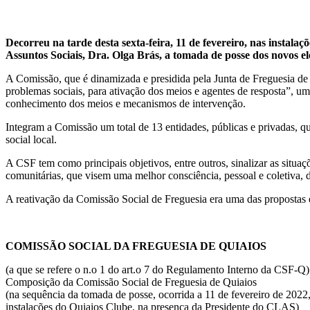
Decorreu na tarde desta sexta-feira, 11 de fevereiro, nas insta
Assuntos Sociais, Dra. Olga Brás, a tomada de posse dos novos e
A Comissão, que é dinamizada e presidida pela Junta de Freguesia de Q
problemas sociais, para ativação dos meios e agentes de resposta”, uma
conhecimento dos meios e mecanismos de intervenção.
Integram a Comissão um total de 13 entidades, públicas e privadas, q
social local.
A CSF tem como principais objetivos, entre outros, sinalizar as situa
comunitárias, que visem uma melhor consciência, pessoal e coletiva, 
A reativação da Comissão Social de Freguesia era uma das propostas e
COMISSÃO SOCIAL DA FREGUESIA DE QUIAIOS
(a que se refere o n.o 1 do art.o 7 do Regulamento Interno da CSF-Q)
Composição da Comissão Social de Freguesia de Quiaios
(na sequência da tomada de posse, ocorrida a 11 de fevereiro de 2022
instalações do Quiaios Clube, na presença da Presidente do CLAS)