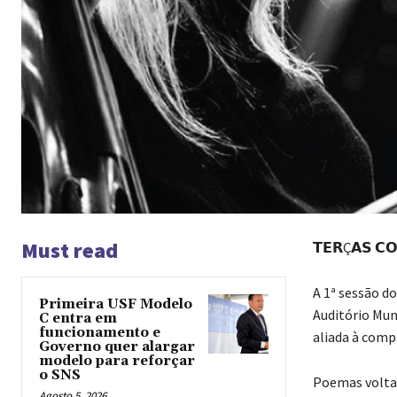
Must read
𝗧𝗘𝗥Ç𝗔𝗦 𝗖
A 1ª sessão d
Primeira USF Modelo
Auditório Muni
C entra em
funcionamento e
aliada à comp
Governo quer alargar
modelo para reforçar
o SNS
Poemas voltado
Agosto 5, 2026