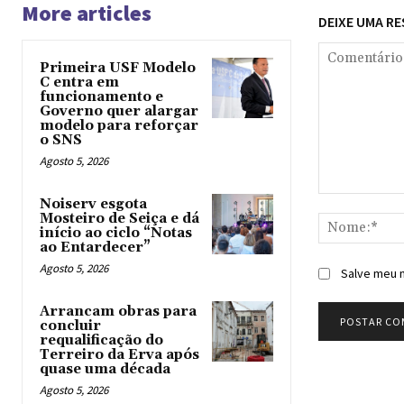
More articles
DEIXE UMA R
Primeira USF Modelo
C entra em
funcionamento e
Governo quer alargar
modelo para reforçar
o SNS
Agosto 5, 2026
Comentário:
Noiserv esgota
Mosteiro de Seiça e dá
início ao ciclo “Notas
ao Entardecer”
Agosto 5, 2026
Salve meu n
Arrancam obras para
concluir
requalificação do
Terreiro da Erva após
quase uma década
Agosto 5, 2026