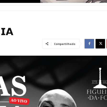
𝗜𝗔
Compartilhado