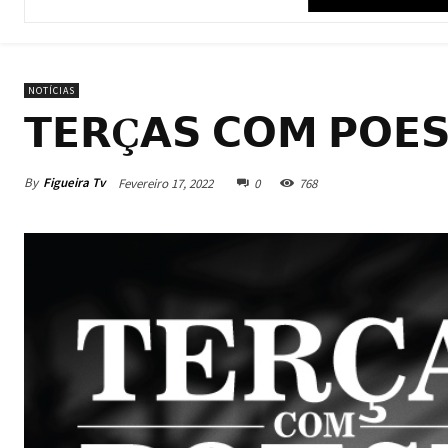
NOTÍCIAS
𝗧𝗘𝗥Ç𝗔𝗦 𝗖𝗢𝗠 𝗣𝗢𝗘𝗦
By
Figueira Tv
Fevereiro 17, 2022
0
768