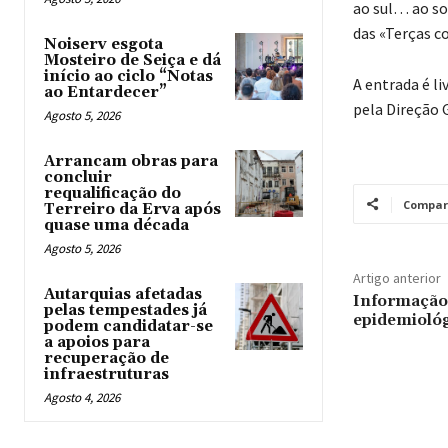
ao sul… ao so
das «Terças c
Noiserv esgota
Mosteiro de Seiça e dá
início ao ciclo “Notas
A entrada é l
ao Entardecer”
pela Direção 
Agosto 5, 2026
Arrancam obras para
concluir
requalificação do
Compar
Terreiro da Erva após
quase uma década
Agosto 5, 2026
Artigo anterior
Autarquias afetadas
Informação 
pelas tempestades já
epidemiológ
podem candidatar-se
a apoios para
recuperação de
infraestruturas
Agosto 4, 2026