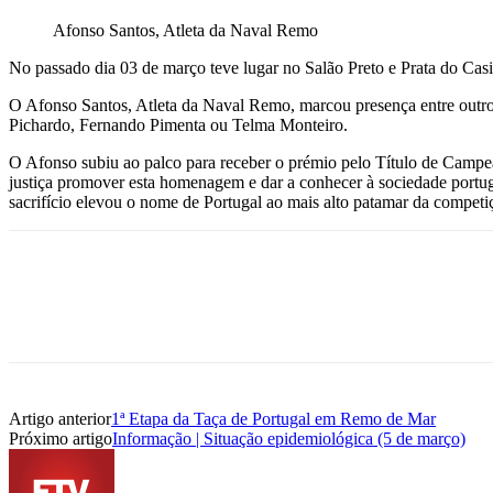
Afonso Santos, Atleta da Naval Remo
No passado dia 03 de março teve lugar no Salão Preto e Prata do Cas
O Afonso Santos, Atleta da Naval Remo, marcou presença entre outro
Pichardo, Fernando Pimenta ou Telma Monteiro.
O Afonso subiu ao palco para receber o prémio pelo Título de Camp
justiça promover esta homenagem e dar a conhecer à sociedade portug
sacrifício elevou o nome de Portugal ao mais alto patamar da compet
Artigo anterior
1ª Etapa da Taça de Portugal em Remo de Mar
Próximo artigo
Informação | Situação epidemiológica (5 de março)