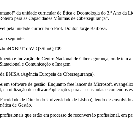
umano!” da unidade curricular de Ética e Deontologia do 3.º Ano da Li
a “Roteiro para as Capacidades Mínimas de Cibersegurança”.
sável pela unidade curricular o Prof. Doutor Jorge Barbosa.
so o seguinte:
XFsSzhmNXBPT1d5VlQ3SlhuQT09
imento e Inovação do Centro Nacional de Cibersegurança, onde tem a r
Situacional e Comunicação e Imagem.
r da ENISA (Agência Europeia de Cibersegurança).
tos em software de gestão. Enquanto free lancer da Microsoft, evangelizo
, na utilização de software/aplicações para as suas aulas e conteúdos es
aculdade de Direito do Universidade de Lisboa), tendo desenvolvido a
mática de Gestão.
e profissionais que estão em processo de reconversão profissional, em pa