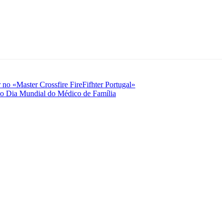
no «Master Crossfire FireFifhter Portugal»
 no Dia Mundial do Médico de Família