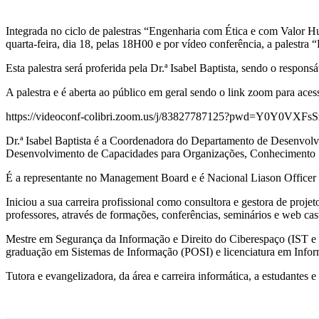
Integrada no ciclo de palestras “Engenharia com Ética e com Valor H
quarta-feira, dia 18, pelas 18H00 e por vídeo conferência, a palestr
Esta palestra será proferida pela Dr.ª Isabel Baptista, sendo o respon
A palestra e é aberta ao público em geral sendo o link zoom para aces
https://videoconf-colibri.zoom.us/j/83827787125?pwd=Y0Y0V
Dr.ª Isabel Baptista é a Coordenadora do Departamento de Desenvolv
Desenvolvimento de Capacidades para Organizações, Conhecimento 
É a representante no Management Board e é Nacional Liason Office
Iniciou a sua carreira profissional como consultora e gestora de proje
professores, através de formações, conferências, seminários e web cast
Mestre em Segurança da Informação e Direito do Ciberespaço (IST e F
graduação em Sistemas de Informação (POSI) e licenciatura em Infor
Tutora e evangelizadora, da área e carreira informática, a estudantes 