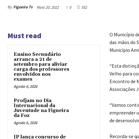
By
Figueira Tv
Maio 20, 2022
0
552
Must read
O Município d
das mãos do S
Município Ami
Ensino Secundário
arranca a 21 de
setembro para aliviar
“Esta distinç
carga dos professores
Velho para com
envolvidos nos
exames
Encontro de M
Agosto 6, 2026
Associações J
Profjam no Dia
“Vamos contin
Internacional da
Juventude na Figueira
empreender um
da Foz
de desenvolvi
Agosto 6, 2026
Recorda-se qu
IP lança concurso de