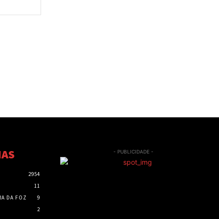
Site:
IAS
- PUBLICIDADE -
2954
11
RA DA FOZ
9
2