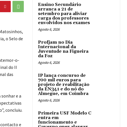
Ensino Secundário
arranca a 21 de
setembro para aliviar
carga dos professores
envolvidos nos exames
Agosto 6, 2026
 Matosinhos,
a, o Selo de
Profjam no Dia
Internacional da
Juventude na Figueira
da Foz
ontemor-o-
Agosto 6, 2026
nal do II
nal das
IP lança concurso de
700 mil euros para
projeto de reabilitação
da EN341 e do nó do
Almegue, em Coimbra
 sonhar e a
Agosto 6, 2026
xpectativas
”, concluiu.
Primeira USF Modelo C
entra em
funcionamento e
 contacto e
Governo quer alargar