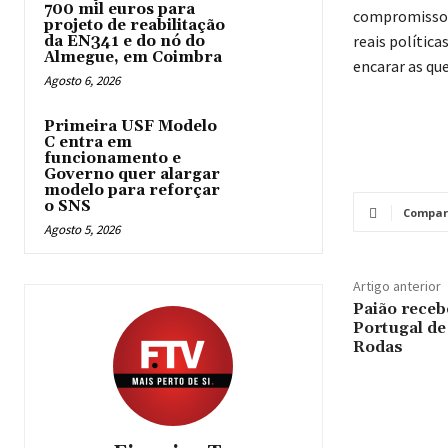
700 mil euros para
compromisso d
projeto de reabilitação
reais polític
da EN341 e do nó do
Almegue, em Coimbra
encarar as qu
Agosto 6, 2026
Primeira USF Modelo
C entra em
funcionamento e
Governo quer alargar
modelo para reforçar
o SNS
Compar
Agosto 5, 2026
Artigo anterior
Paião receb
Portugal de
Rodas