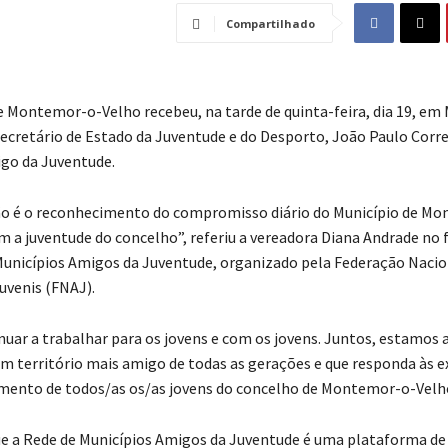
Compartilhado
e Montemor-o-Velho recebeu, na tarde de quinta-feira, dia 19, em
ecretário de Estado da Juventude e do Desporto, João Paulo Correi
go da Juventude.
ão é o reconhecimento do compromisso diário do Município de M
 a juventude do concelho”, referiu a vereadora Diana Andrade no fi
unicípios Amigos da Juventude, organizado pela Federação Nacio
uvenis (FNAJ).
uar a trabalhar para os jovens e com os jovens. Juntos, estamos a
 território mais amigo de todas as gerações e que responda às e
mento de todos/as os/as jovens do concelho de Montemor-o-Velho
e a Rede de Municípios Amigos da Juventude é uma plataforma de