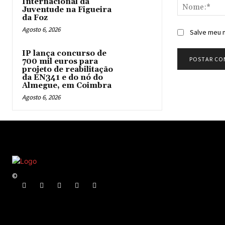
Internacional da
Juventude na Figueira
da Foz
Agosto 6, 2026
Salve meu n
IP lança concurso de
700 mil euros para
projeto de reabilitação
da EN341 e do nó do
Almegue, em Coimbra
Agosto 6, 2026
©