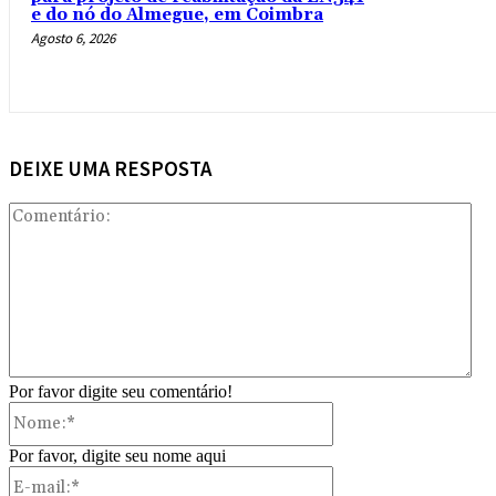
e do nó do Almegue, em Coimbra
Agosto 6, 2026
DEIXE UMA RESPOSTA
Com
Por favor digite seu comentário!
Nome:*
Por favor, digite seu nome aqui
E-
mail:*