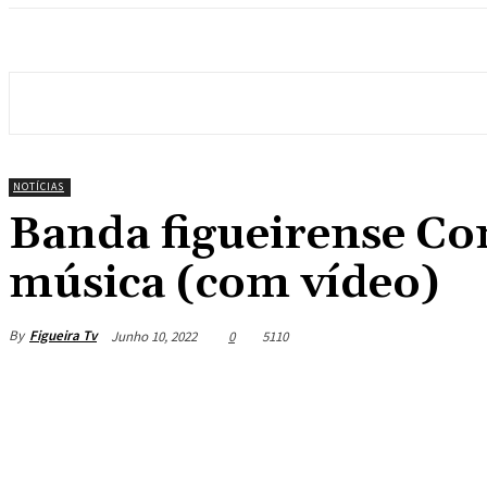
NOTÍCIAS
Banda figueirense Co
música (com vídeo)
By
Figueira Tv
Junho 10, 2022
0
5110