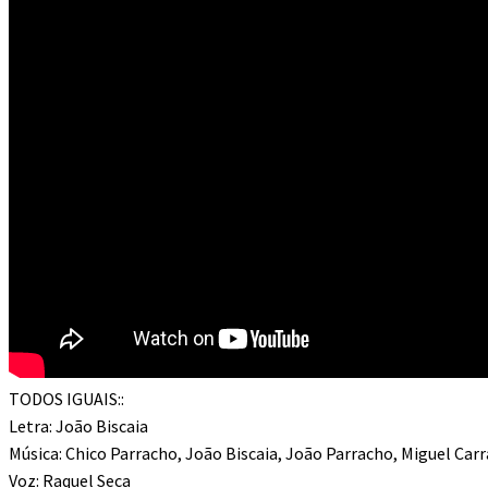
TODOS IGUAIS::
Letra: João Biscaia
Música: Chico Parracho, João Biscaia, João Parracho, Miguel Car
Voz: Raquel Seca