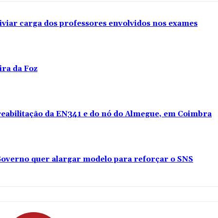
iviar carga dos professores envolvidos nos exames
ira da Foz
 reabilitação da EN341 e do nó do Almegue, em Coimbra
overno quer alargar modelo para reforçar o SNS