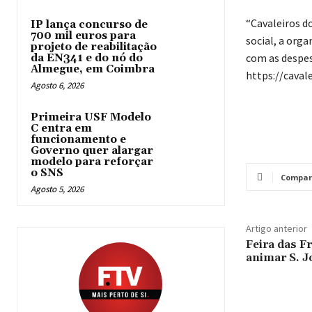
“Cavaleiros d
IP lança concurso de
700 mil euros para
social, a orga
projeto de reabilitação
com as despes
da EN341 e do nó do
Almegue, em Coimbra
https://caval
Agosto 6, 2026
Primeira USF Modelo
C entra em
funcionamento e
Governo quer alargar
modelo para reforçar
o SNS
Compar
Agosto 5, 2026
Artigo anterior
Feira das F
animar S. J