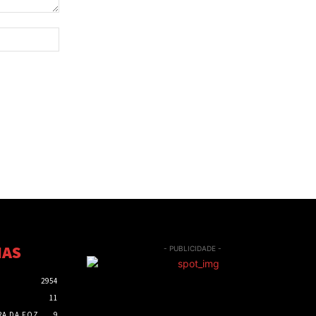
Site:
IAS
- PUBLICIDADE -
2954
11
RA DA FOZ
9