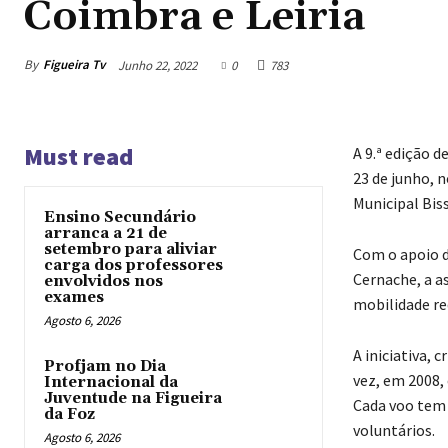
Coimbra e Leiria
By
Figueira Tv
Junho 22, 2022
0
783
Must read
A 9.ª edição d
23 de junho, n
Municipal Bis
Ensino Secundário
arranca a 21 de
setembro para aliviar
Com o apoio d
carga dos professores
Cernache, a as
envolvidos nos
exames
mobilidade re
Agosto 6, 2026
A iniciativa, 
Profjam no Dia
vez, em 2008,
Internacional da
Juventude na Figueira
Cada voo tem 
da Foz
voluntários.
Agosto 6, 2026