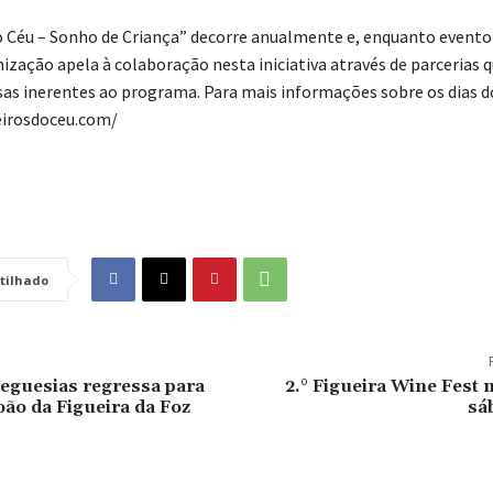
o Céu – Sonho de Criança” decorre anualmente e, enquanto evento 
nização apela à colaboração nesta iniciativa através de parcerias 
as inerentes ao programa. Para mais informações sobre os dias 
eirosdoceu.com/
tilhado
reguesias regressa para
2.° Figueira Wine Fest
oão da Figueira da Foz
sá