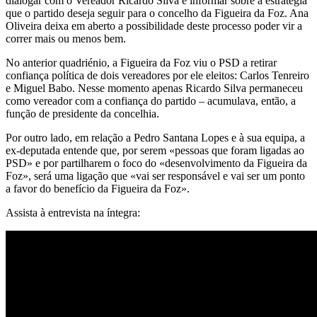
dialogar com o Vereador Ricardo Silva e informar sobre a estratégia
que o partido deseja seguir para o concelho da Figueira da Foz. Ana
Oliveira deixa em aberto a possibilidade deste processo poder vir a
correr mais ou menos bem.
No anterior quadriénio, a Figueira da Foz viu o PSD a retirar
confiança política de dois vereadores por ele eleitos: Carlos Tenreiro
e Miguel Babo. Nesse momento apenas Ricardo Silva permaneceu
como vereador com a confiança do partido – acumulava, então, a
função de presidente da concelhia.
Por outro lado, em relação a Pedro Santana Lopes e à sua equipa, a
ex-deputada entende que, por serem «pessoas que foram ligadas ao
PSD» e por partilharem o foco do «desenvolvimento da Figueira da
Foz», será uma ligação que «vai ser responsável e vai ser um ponto
a favor do benefício da Figueira da Foz».
Assista à entrevista na íntegra: