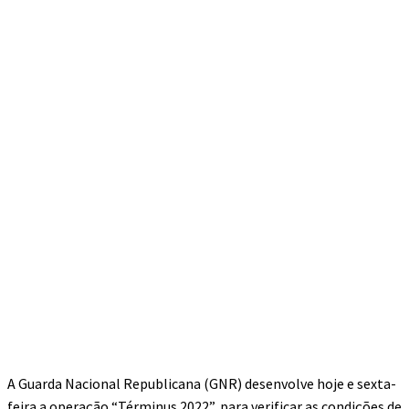
A Guarda Nacional Republicana (GNR) desenvolve hoje e sexta-
feira a operação “Términus 2022”, para verificar as condições de