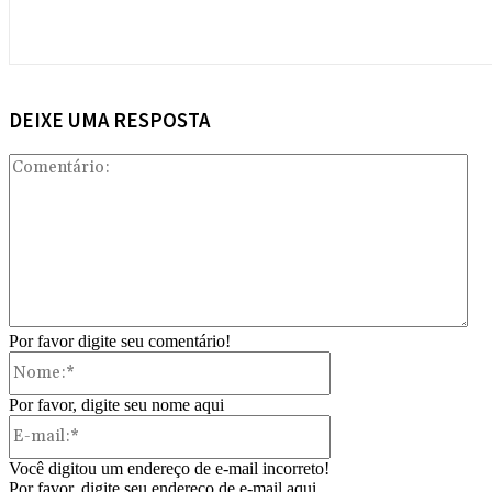
DEIXE UMA RESPOSTA
Com
Por favor digite seu comentário!
Nome:*
Por favor, digite seu nome aqui
E-
mail:*
Você digitou um endereço de e-mail incorreto!
Por favor, digite seu endereço de e-mail aqui