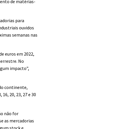
mento de matérias-
cadorias para
ndustriais ouvidos
róximas semanas nas
de euros em 2022,
errestre. No
algum impacto”,
do continente,
 16, 20, 23, 27 e 30
ão não for
se as mercadorias
lgum stock e,