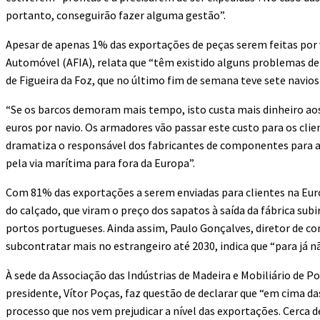
portanto, conseguirão fazer alguma gestão”.
Apesar de apenas 1% das exportações de peças serem feitas por v
Automóvel (AFIA), relata que “têm existido alguns problemas de
de Figueira da Foz, que no último fim de semana teve sete navios 
“Se os barcos demoram mais tempo, isto custa mais dinheiro aos 
euros por navio. Os armadores vão passar este custo para os cli
dramatiza o responsável dos fabricantes de componentes para 
pela via marítima para fora da Europa”.
Com 81% das exportações a serem enviadas para clientes na Euro
do calçado, que viram o preço dos sapatos à saída da fábrica su
portos portugueses. Ainda assim, Paulo Gonçalves, diretor de c
subcontratar mais no estrangeiro até 2030, indica que “para já nã
À sede da Associação das Indústrias de Madeira e Mobiliário de
presidente, Vítor Poças, faz questão de declarar que “em cima das 
processo que nos vem prejudicar a nível das exportações. Cerca d