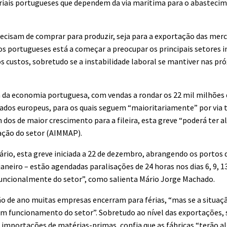
striais portugueses que dependem da via marítima para o abasteci
recisam de comprar para produzir, seja para a exportação das mer
s portugueses está a começar a preocupar os principais setores i
custos, sobretudo se a instabilidade laboral se mantiver nas p
 da economia portuguesa, com vendas a rondar os 22 mil milhões 
ados europeus, para os quais seguem “maioritariamente” por via t
dos de maior crescimento para a fileira, esta greve “poderá ter 
ação do setor (AIMMAP).
ário, esta greve iniciada a 22 de dezembro, abrangendo os portos 
aneiro – estão agendadas paralisações de 24 horas nos dias 6, 9, 13,
funcionalmente do setor”, como salienta Mário Jorge Machado.
ção de ano muitas empresas encerram para férias, “mas se a situaç
om funcionamento do setor”. Sobretudo ao nível das exportações, 
s importações de matérias-primas, confia que as fábricas “terão a