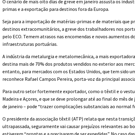
O cenário de mais oito dias de greve em janeiro assusta os indu
primas e a exportação para destinos fora da Europa.
Seja para a importação de matérias-primas e de materiais que p
destinos extracomunitários, a greve dos trabalhadores nos porto
pelo ECO. Temem atrasos nas encomendas e novos aumentos dos 
infraestruturas portuárias.
A indústria da metalurgia e metalomecânica, a mais exportadora
destina mais de 70% dos produtos vendidos no exterior aos merc
entanto, para mercados com os Estados Unidos, que tem sido um 
reconhece Rafael Campos Pereira, porta-voz da principal associ
Para outro setor fortemente exportador, como o têxtil e o vestu
Madeira e Açores, e que se deve prolongar até ao final do mês de j
de janeiro – pode “trazer complicações substanciais ao normal 
O presidente da associação têxtil (ATP) relata que nesta transi
ultrapassada, seguramente vai causar prejuízos relevantes ao b
estiverem “prontas e a precisarem de ser expedidas”. No caso da