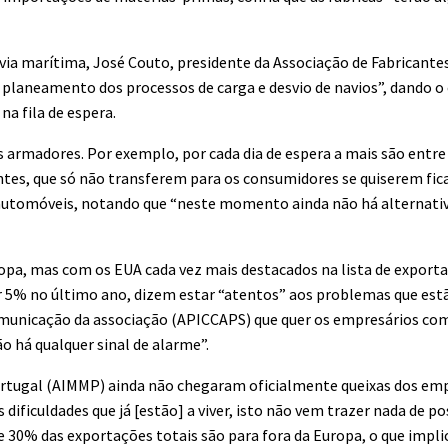
ia marítima, José Couto, presidente da Associação de Fabricantes
 planeamento dos processos de carga e desvio de navios”, dando 
na fila de espera.
armadores. Por exemplo, por cada dia de espera a mais são entre 
entes, que só não transferem para os consumidores se quiserem fica
automóveis, notando que “neste momento ainda não há alternati
pa, mas com os EUA cada vez mais destacados na lista de exportaç
bir 5% no último ano, dizem estar “atentos” aos problemas que es
omunicação da associação (APICCAPS) que quer os empresários com
o há qualquer sinal de alarme”.
 Portugal (AIMMP) ainda não chegaram oficialmente queixas dos em
dificuldades que já [estão] a viver, isto não vem trazer nada de po
e 30% das exportações totais são para fora da Europa, o que implic