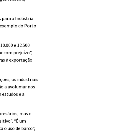
 para a Indústria
o exemplo do Porto
10.000 e 12.500
r com prejuízo”,
vas à exportação
ões, os industriais
tão a avolumar nos
 estudos e a
presários, mas o
sitivo”. “É um
a o uso de barco”,