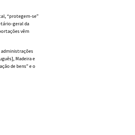
tal, “protegem-se”
tário-geral da
mportações vêm
s administrações
uguês], Madeira e
ação de bens” e o