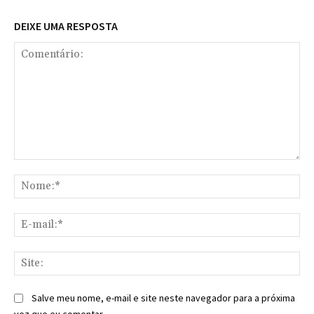
DEIXE UMA RESPOSTA
Comentário:
No
E-
mai
Sit
Salve meu nome, e-mail e site neste navegador para a próxima
vez que eu comentar.