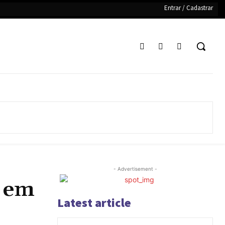
Entrar / Cadastrar
- Advertisement -
o em
Latest article