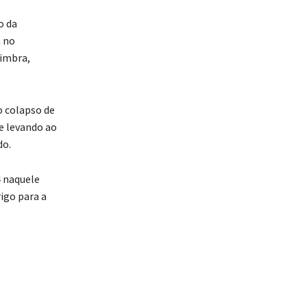
o da
a no
oimbra,
o colapso de
e levando ao
do.
4 naquele
igo para a