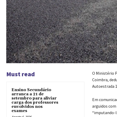
Must read
O Ministério 
Coimbra, dedu
Autoestrada 1
Ensino Secundário
arranca a 21 de
setembro para aliviar
Em comunicado
carga dos professores
arguidos com 
envolvidos nos
exames
“imputando-lh
Agosto 6, 2026