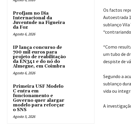
Os factos rep
Profjam no Dia
Autoestrada 1
Internacional da
Juventude na Figueira
sublanço Vila 
da Foz
“contrariando 
Agosto 6, 2026
“Como resulta
IP lança concurso de
700 mil euros para
um tubo de dr
projeto de reabilitação
despiste de v
da EN341 e do nó do
Almegue, em Coimbra
Agosto 6, 2026
Segundo a acu
sublanço dura
Primeira USF Modelo
vida ou integr
C entra em
funcionamento e
Governo quer alargar
modelo para reforçar
A investigação
o SNS
Agosto 5, 2026