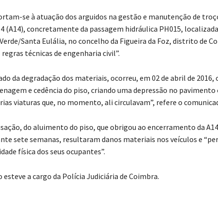
ortam-se à atuação dos arguidos na gestão e manutenção de troç
4 (A14), concretamente da passagem hidráulica PH015, localizad
Verde/Santa Eulália, no concelho da Figueira da Foz, distrito de C
regras técnicas de engenharia civil”.
do da degradação dos materiais, ocorreu, em 02 de abril de 2016, 
enagem e cedência do piso, criando uma depressão no pavimento 
árias viaturas que, no momento, ali circulavam”, refere o comunica
sação, do aluimento do piso, que obrigou ao encerramento da A1
nte sete semanas, resultaram danos materiais nos veículos e “per
idade física dos seus ocupantes”.
 esteve a cargo da Polícia Judiciária de Coimbra.