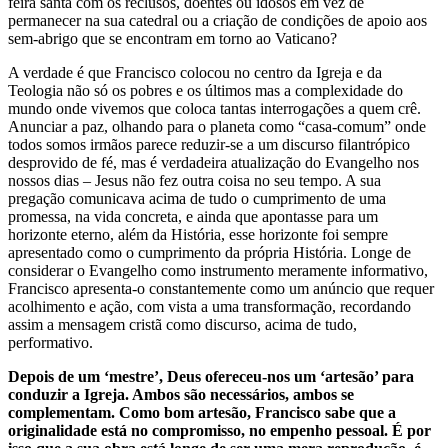
feira santa com os reclusos, doentes ou idosos em vez de
permanecer na sua catedral ou a criação de condições de apoio aos
sem-abrigo que se encontram em torno ao Vaticano?
A verdade é que Francisco colocou no centro da Igreja e da
Teologia não só os pobres e os últimos mas a complexidade do
mundo onde vivemos que coloca tantas interrogações a quem crê.
Anunciar a paz, olhando para o planeta como “casa-comum” onde
todos somos irmãos parece reduzir-se a um discurso filantrópico
desprovido de fé, mas é verdadeira atualização do Evangelho nos
nossos dias – Jesus não fez outra coisa no seu tempo. A sua
pregação comunicava acima de tudo o cumprimento de uma
promessa, na vida concreta, e ainda que apontasse para um
horizonte eterno, além da História, esse horizonte foi sempre
apresentado como o cumprimento da própria História. Longe de
considerar o Evangelho como instrumento meramente informativo,
Francisco apresenta-o constantemente como um anúncio que requer
acolhimento e ação, com vista a uma transformação, recordando
assim a mensagem cristã como discurso, acima de tudo,
performativo.
Depois de um ‘mestre’, Deus ofereceu-nos um ‘artesão’ para
conduzir a Igreja. Ambos são necessários, ambos se
complementam. Como bom artesão, Francisco sabe que a
originalidade está no compromisso, no empenho pessoal. É por