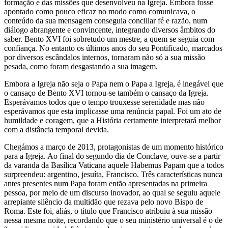
formação e das missões que desenvolveu na Igreja. Embora fosse
apontado como pouco eficaz no modo como comunicava, o
conteúdo da sua mensagem conseguia conciliar fé e razão, num
diálogo abrangente e convincente, integrando diversos âmbitos do
saber. Bento XVI foi sobretudo um mestre, a quem se seguia com
confiança. No entanto os últimos anos do seu Pontificado, marcados
por diversos escândalos internos, tornaram não só a sua missão
pesada, como foram desgastando a sua imagem.
Embora a Igreja não seja o Papa nem o Papa a Igreja, é inegável que
o cansaço de Bento XVI tornou-se também o cansaço da Igreja.
Esperávamos todos que o tempo trouxesse serenidade mas não
esperávamos que esta implicasse uma renúncia papal. Foi um ato de
humildade e coragem, que a História certamente interpretará melhor
com a distância temporal devida.
Chegámos a março de 2013, protagonistas de um momento histórico
para a Igreja. Ao final do segundo dia de Conclave, ouve-se a partir
da varanda da Basílica Vaticana aquele Habemus Papam que a todos
surpreendeu: argentino, jesuíta, Francisco. Três características nunca
antes presentes num Papa foram então apresentadas na primeira
pessoa, por meio de um discurso inovador, ao qual se seguiu aquele
arrepiante silêncio da multidão que rezava pelo novo Bispo de
Roma. Este foi, aliás, o título que Francisco atribuiu à sua missão
nessa mesma noite, recordando que o seu ministério universal é o de