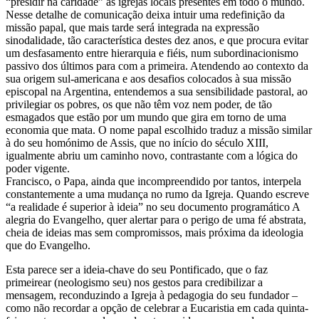
“presidir na caridade” às igrejas locais presentes em todo o mundo.
Nesse detalhe de comunicação deixa intuir uma redefinição da
missão papal, que mais tarde será integrada na expressão
sinodalidade, tão característica destes dez anos, e que procura evitar
um desfasamento entre hierarquia e fiéis, num subordinacionismo
passivo dos últimos para com a primeira. Atendendo ao contexto da
sua origem sul-americana e aos desafios colocados à sua missão
episcopal na Argentina, entendemos a sua sensibilidade pastoral, ao
privilegiar os pobres, os que não têm voz nem poder, de tão
esmagados que estão por um mundo que gira em torno de uma
economia que mata. O nome papal escolhido traduz a missão similar
à do seu homónimo de Assis, que no início do século XIII,
igualmente abriu um caminho novo, contrastante com a lógica do
poder vigente.
Francisco, o Papa, ainda que incompreendido por tantos, interpela
constantemente a uma mudança no rumo da Igreja. Quando escreve
“a realidade é superior à ideia” no seu documento programático A
alegria do Evangelho, quer alertar para o perigo de uma fé abstrata,
cheia de ideias mas sem compromissos, mais próxima da ideologia
que do Evangelho.
Esta parece ser a ideia-chave do seu Pontificado, que o faz
primeirear (neologismo seu) nos gestos para credibilizar a
mensagem, reconduzindo a Igreja à pedagogia do seu fundador –
como não recordar a opção de celebrar a Eucaristia em cada quinta-