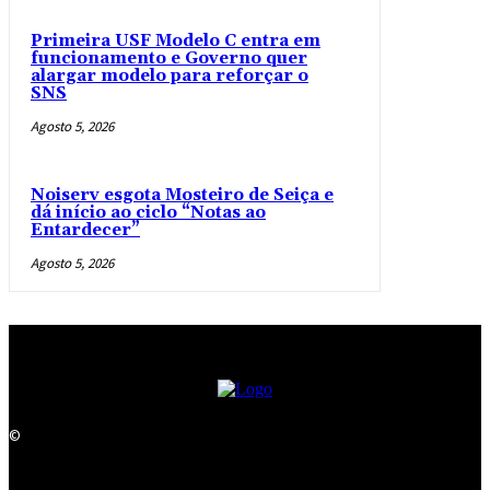
Primeira USF Modelo C entra em
funcionamento e Governo quer
alargar modelo para reforçar o
SNS
Agosto 5, 2026
Noiserv esgota Mosteiro de Seiça e
dá início ao ciclo “Notas ao
Entardecer”
Agosto 5, 2026
©