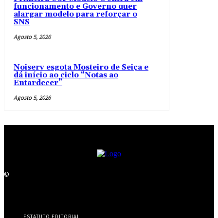
funcionamento e Governo quer
alargar modelo para reforçar o
SNS
Agosto 5, 2026
Noiserv esgota Mosteiro de Seiça e
dá início ao ciclo “Notas ao
Entardecer”
Agosto 5, 2026
©
ESTATUTO EDITORIAL