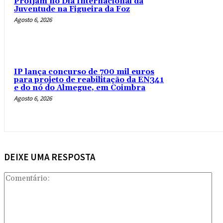
Profjam no Dia Internacional da
Juventude na Figueira da Foz
Agosto 6, 2026
IP lança concurso de 700 mil euros
para projeto de reabilitação da EN341
e do nó do Almegue, em Coimbra
Agosto 6, 2026
DEIXE UMA RESPOSTA
Com