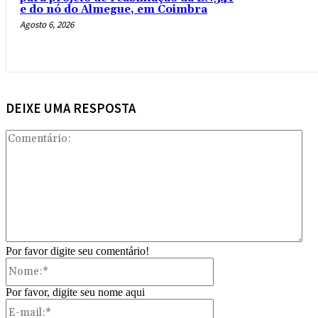
e do nó do Almegue, em Coimbra
Agosto 6, 2026
DEIXE UMA RESPOSTA
Com
Por favor digite seu comentário!
Nome:*
Por favor, digite seu nome aqui
E-
mail:*