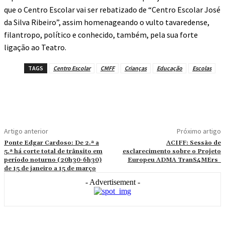
que o Centro Escolar vai ser rebatizado de “Centro Escolar José
da Silva Ribeiro”, assim homenageando o vulto tavaredense,
filantropo, político e conhecido, também, pela sua forte
ligação ao Teatro.
TAGS
Centro Escolar
CMFF
Crianças
Educação
Escolas
Artigo anterior
Próximo artigo
Ponte Edgar Cardoso: De 2.ª a
ACIFF: Sessão de
5.ª há corte total de trânsito em
esclarecimento sobre o Projeto
período noturno (20h30-6h30)
Europeu ADMA TranS4MErs
de 15 de janeiro a 15 de março
- Advertisement -