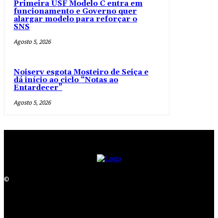
Primeira USF Modelo C entra em
funcionamento e Governo quer
alargar modelo para reforçar o
SNS
Agosto 5, 2026
Noiserv esgota Mosteiro de Seiça e
dá início ao ciclo “Notas ao
Entardecer”
Agosto 5, 2026
©