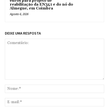
euros para projeto de
reabilitação da EN341 e do nó do
Almegue, em Coimbra
Agosto 6, 2026
DEIXE UMA RESPOSTA
Comentário:
No
E-
mai