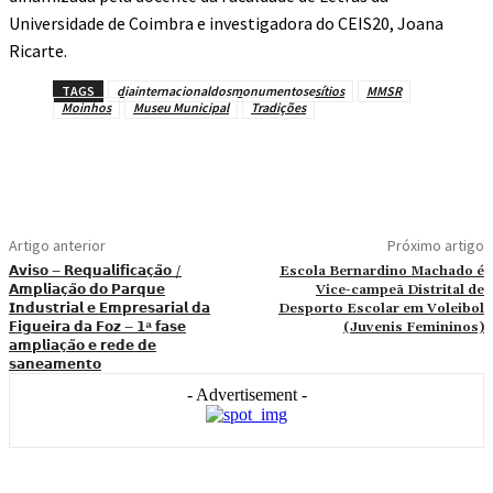
Universidade de Coimbra e investigadora do CEIS20, Joana
Ricarte.
TAGS
diainternacionaldosmonumentosesítios
MMSR
Moinhos
Museu Municipal
Tradições
Artigo anterior
Próximo artigo
𝗔𝘃𝗶𝘀𝗼 – 𝗥𝗲𝗾𝘂𝗮𝗹𝗶𝗳𝗶𝗰𝗮𝗰̧𝗮̃𝗼 /
Escola Bernardino Machado é
𝗔𝗺𝗽𝗹𝗶𝗮𝗰̧𝗮̃𝗼 𝗱𝗼 𝗣𝗮𝗿𝗾𝘂𝗲
Vice-campeã Distrital de
𝗜𝗻𝗱𝘂𝘀𝘁𝗿𝗶𝗮𝗹 𝗲 𝗘𝗺𝗽𝗿𝗲𝘀𝗮𝗿𝗶𝗮𝗹 𝗱𝗮
Desporto Escolar em Voleibol
𝗙𝗶𝗴𝘂𝗲𝗶𝗿𝗮 𝗱𝗮 𝗙𝗼𝘇 – 𝟭ª 𝗳𝗮𝘀𝗲
(Juvenis Femininos)
𝗮𝗺𝗽𝗹𝗶𝗮𝗰̧𝗮̃𝗼 𝗲 𝗿𝗲𝗱𝗲 𝗱𝗲
𝘀𝗮𝗻𝗲𝗮𝗺𝗲𝗻𝘁𝗼
- Advertisement -