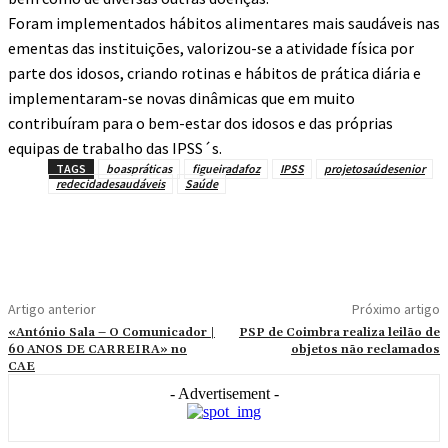
Foram implementados hábitos alimentares mais saudáveis nas
ementas das instituições, valorizou-se a atividade física por
parte dos idosos, criando rotinas e hábitos de prática diária e
implementaram-se novas dinâmicas que em muito
contribuíram para o bem-estar dos idosos e das próprias
equipas de trabalho das IPSS´s.
TAGS
boaspráticas
figueiradafoz
IPSS
projetosaúdesenior
redecidadesaudáveis
Saúde
Artigo anterior
Próximo artigo
«António Sala – O Comunicador |
PSP de Coimbra realiza leilão de
60 ANOS DE CARREIRA» no
objetos não reclamados
CAE
- Advertisement -