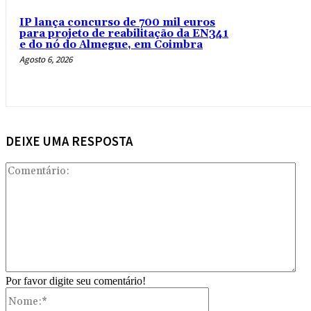
IP lança concurso de 700 mil euros
para projeto de reabilitação da EN341
e do nó do Almegue, em Coimbra
Agosto 6, 2026
DEIXE UMA RESPOSTA
Com
Por favor digite seu comentário!
Nome:*