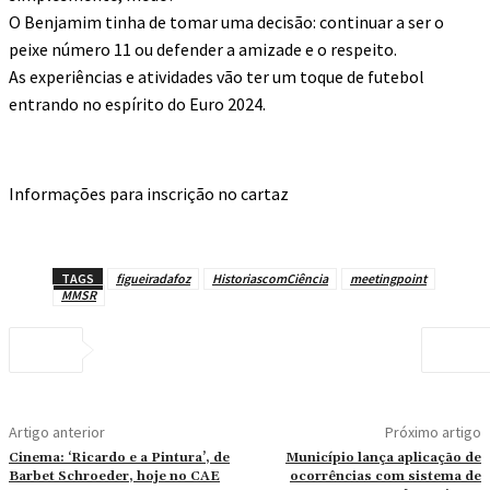
O Benjamim tinha de tomar uma decisão: continuar a ser o
peixe número 11 ou defender a amizade e o respeito.
As experiências e atividades vão ter um toque de futebol
entrando no espírito do Euro 2024.
Informações para inscrição no cartaz
TAGS
figueiradafoz
HistoriascomCiência
meetingpoint
MMSR
Artigo anterior
Próximo artigo
Cinema: ‘Ricardo e a Pintura’, de
Município lança aplicação de
Barbet Schroeder, hoje no CAE
ocorrências com sistema de