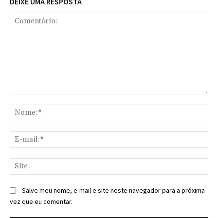
DEIXE UMA RESPOSTA
Comentário:
No
E-
mai
Sit
Salve meu nome, e-mail e site neste navegador para a próxima
vez que eu comentar.