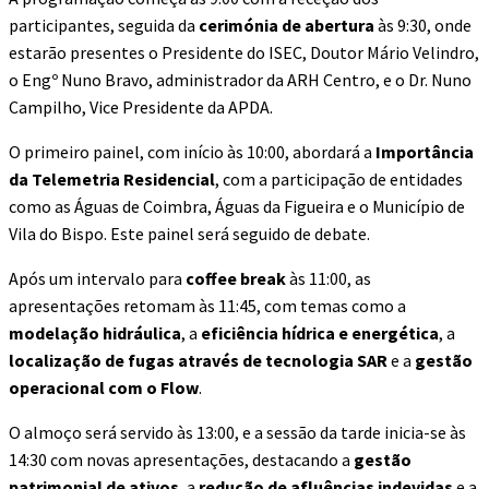
participantes, seguida da
cerimónia de abertura
às 9:30, onde
estarão presentes o Presidente do ISEC, Doutor Mário Velindro,
o Engº Nuno Bravo, administrador da ARH Centro, e o Dr. Nuno
Campilho, Vice Presidente da APDA.
O primeiro painel, com início às 10:00, abordará a
Importância
da Telemetria Residencial
, com a participação de entidades
como as Águas de Coimbra, Águas da Figueira e o Município de
Vila do Bispo. Este painel será seguido de debate.
Após um intervalo para
coffee break
às 11:00, as
apresentações retomam às 11:45, com temas como a
modelação hidráulica
, a
eficiência hídrica e energética
, a
localização de fugas através de tecnologia SAR
e a
gestão
operacional com o Flow
.
O almoço será servido às 13:00, e a sessão da tarde inicia-se às
14:30 com novas apresentações, destacando a
gestão
patrimonial de ativos
, a
redução de afluências indevidas
e a