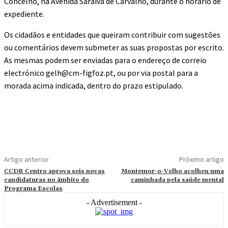
Concelho, na Avenida Saraiva de Carvalho, durante o horário de
expediente.
Os cidadãos e entidades que queiram contribuir com sugestões
ou comentários devem submeter as suas propostas por escrito.
As mesmas podem ser enviadas para o endereço de correio
electrónico gelh@cm-figfoz.pt, ou por via postal para a
morada acima indicada, dentro do prazo estipulado.
Artigo anterior
Próximo artigo
CCDR Centro aprova seis novas
Montemor-o-Velho acolheu uma
candidaturas no âmbito do
caminhada pela saúde mental
Programa Escolas
- Advertisement -