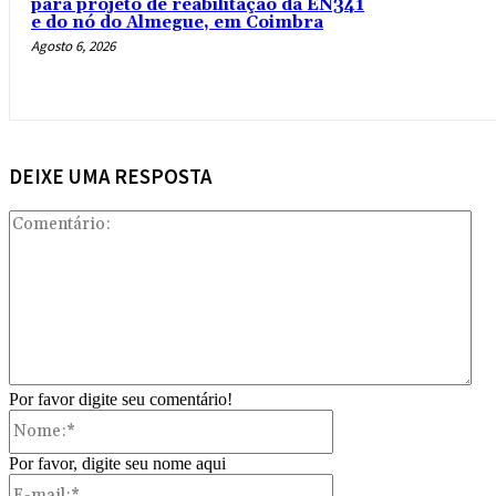
para projeto de reabilitação da EN341
e do nó do Almegue, em Coimbra
Agosto 6, 2026
DEIXE UMA RESPOSTA
Com
Por favor digite seu comentário!
Nome:*
Por favor, digite seu nome aqui
E-