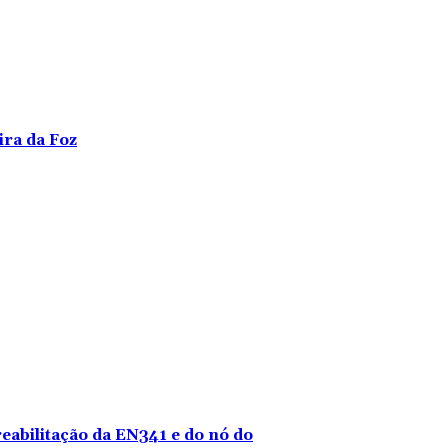
ira da Foz
reabilitação da EN341 e do nó do