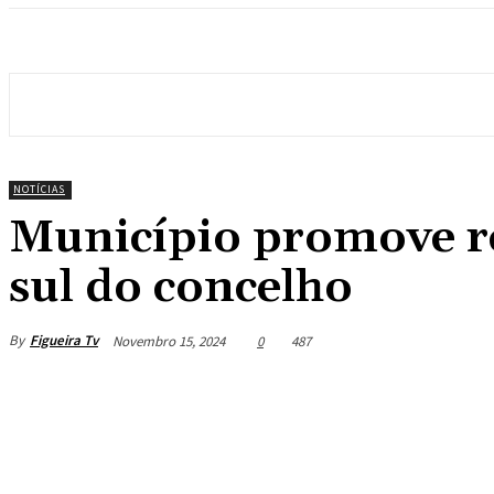
NOTÍCIAS
Município promove req
sul do concelho
By
Figueira Tv
Novembro 15, 2024
0
487