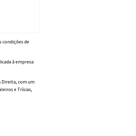
s condições de
dicada à empresa
a Direita, com um
eiros e Trísias,