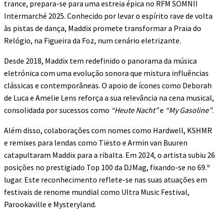
trance, prepara-se para uma estreia épica no RFM SOMNII
Intermarché 2025. Conhecido por levar o espírito rave de volta
às pistas de dança, Maddix promete transformar a Praia do
Relógio, na Figueira da Foz, num cenário eletrizante.
Desde 2018, Maddix tem redefinido o panorama da música
eletrónica com uma evolução sonora que mistura influências
clássicas e contemporâneas. O apoio de ícones como Deborah
de Luca e Amelie Lens reforça a sua relevância na cena musical,
consolidada por sucessos como
“Heute Nacht”
e
“My Gasoline”
.
Além disso, colaborações com nomes como Hardwell, KSHMR
e remixes para lendas como Tiësto e Armin van Buuren
catapultaram Maddix para a ribalta. Em 2024, o artista subiu 26
posições no prestigiado Top 100 da DJMag, fixando-se no 69.º
lugar. Este reconhecimento reflete-se nas suas atuações em
festivais de renome mundial como Ultra Music Festival,
Parookaville e Mysteryland.