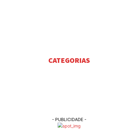
ESTATUTO EDITORIAL
PUBLICIDADE
CONTACTOS
CATEGORIAS
NOTÍCIAS
2954
NOTÍCIAS COIMBRA
11
NOTÍCIAS DA FIGUEIRA DA FOZ
9
EVENTOS
2
DESTAQUES
2
DESPORTO
1
- PUBLICIDADE -