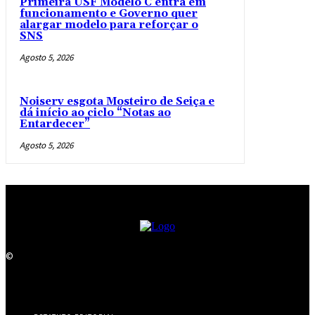
Primeira USF Modelo C entra em
funcionamento e Governo quer
alargar modelo para reforçar o
SNS
Agosto 5, 2026
Noiserv esgota Mosteiro de Seiça e
dá início ao ciclo “Notas ao
Entardecer”
Agosto 5, 2026
©