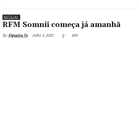
NOTÍCIAS
RFM Somnii começa já amanhã
Julho 3, 2025
0
604
By
Figueira Tv