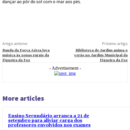
dançar ao pôr do sol com o mar aos pés.
Artigo anterior
Próximo artigo
Banda da Força Aérea leva
Biblioteca de Jardim anima o
música às zonas rurais da
verão no Jardim Municipal da
Figueira da Foz
Figueira da Foz
- Advertisement -
More articles
Ensino Secundário arranca a 21 de
setembro para aliviar carga dos
professores envolvidos nos exames