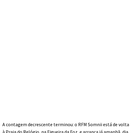
A contagem decrescente terminou: o RFM Somnii está de volta
à Praia do Relógio, na Figueira da Foz, e arranca já amanhã, dia