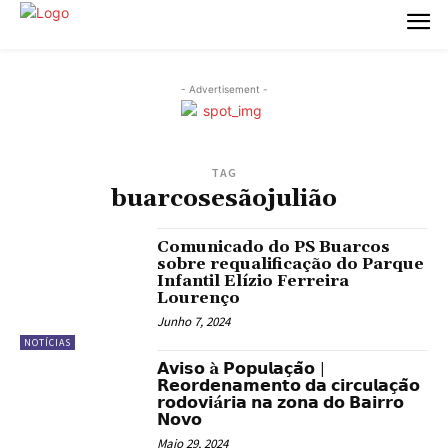
- Advertisement -
TAG
buarcosesãojulião
Comunicado do PS Buarcos
sobre requalificação do Parque
Infantil Elízio Ferreira
Lourenço
Junho 7, 2024
NOTÍCIAS
𝗔𝘃𝗶𝘀𝗼 à 𝗣𝗼𝗽𝘂𝗹𝗮𝗰̧𝗮̃𝗼 |
𝗥𝗲𝗼𝗿𝗱𝗲𝗻𝗮𝗺𝗲𝗻𝘁𝗼 𝗱𝗮 𝗰𝗶𝗿𝗰𝘂𝗹𝗮𝗰̧𝗮̃𝗼
𝗿𝗼𝗱𝗼𝘃𝗶á𝗿𝗶𝗮 𝗻𝗮 𝘇𝗼𝗻𝗮 𝗱𝗼 𝗕𝗮𝗶𝗿𝗿𝗼
𝗡𝗼𝘃𝗼
Maio 29, 2024