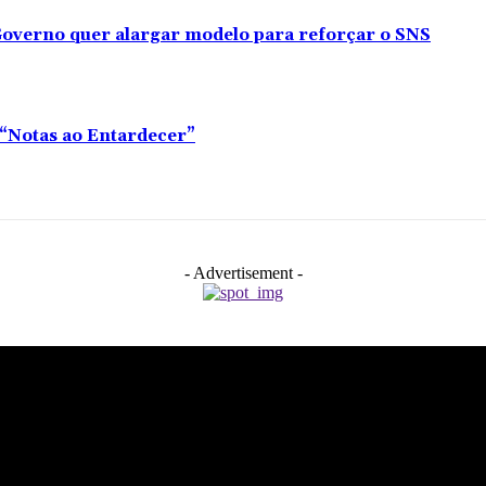
overno quer alargar modelo para reforçar o SNS
o “Notas ao Entardecer”
- Advertisement -