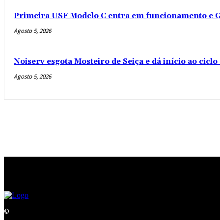
Primeira USF Modelo C entra em funcionamento e G
Agosto 5, 2026
Noiserv esgota Mosteiro de Seiça e dá início ao cicl
Agosto 5, 2026
©