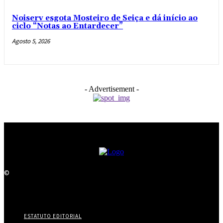
Noiserv esgota Mosteiro de Seiça e dá início ao
ciclo “Notas ao Entardecer”
Agosto 5, 2026
- Advertisement -
©
ESTATUTO EDITORIAL