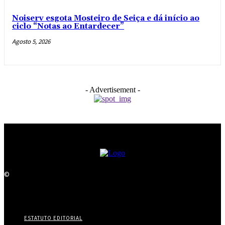
Noiserv esgota Mosteiro de Seiça e dá início ao
ciclo “Notas ao Entardecer”
Agosto 5, 2026
- Advertisement -
©
ESTATUTO EDITORIAL