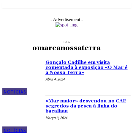
- Advertisement -
TAG
omareanossaterra
Gonçalo Cadilhe em visita
comentada à exposição «O Mar é
a Nossa Terra»
Abril 4, 2024
NOTÍCIAS
«Mar maior» desvendou no CAE
segredos da pesca à linha do
bacalhau
Março 3, 2024
NOTÍCIAS