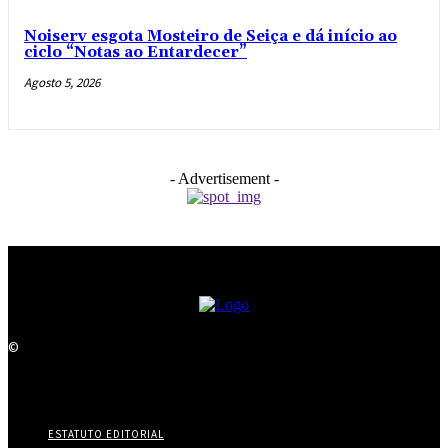
Noiserv esgota Mosteiro de Seiça e dá início ao
ciclo “Notas ao Entardecer”
Agosto 5, 2026
- Advertisement -
©
ESTATUTO EDITORIAL