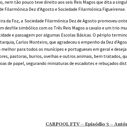
o, nem tão pouco teve direito aos seis Reis Magos que dita a singul
ade Filarmónica Dez d’Agosto e Sociedade Filarmónica Figueirense.
gueira da Foz, a Sociedade Filarmónica Dez de Agosto promoveu on
 um desfile simbólico com os Três Reis Magos a cavalo e um trio mu
 cidade e passagem por algumas Escolas Básicas. O périplo termin
Autarquia, Carlos Monteiro, que agradeceu o empenho da Dez d’Agos
o melhor para todos os munícipes e portugueses em geral e deseja
res, pastoras, burros, ovelhas e outros animais, bem tratados, qu
oas de papel, segurando miniaturas de escadotes e rebuçados dist
CARPOOL FTV – Episódio 3 – Antó