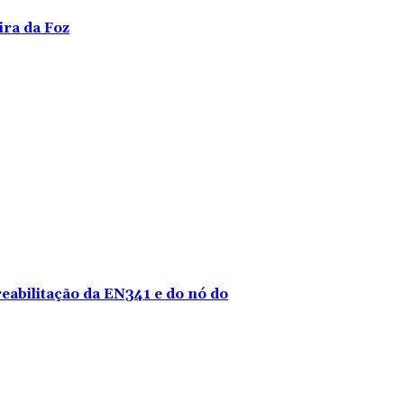
ira da Foz
reabilitação da EN341 e do nó do