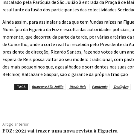
instalado pela Paróquia de São Julião à entrada da Praça 8 de Mai
resultante da fusão dos participantes das colectividades Socied
Ainda assim, para assinalar a data que tem fundas raízes na Fi
Município da Figueira da Foz e escolta das autoridades policiais,
momento, que decorreu da parte da tarde, por várias artérias da
de Concelho, onde a corte real foi recebida pelo Presidente da 
presidente de direcção, Ricardo Santos, fazendo votos de um an
Espera de Reis possa voltar ao seu modelo tradicional, com pasto
dos mais pequeninos que, agasalhados e sorridentes nas suas cor
Belchior, Baltazar e Gaspar, são o garante da própria tradição
TAGS
Buarcos e São Julião
Dia de Reis
Pandemia
Tradições
Compartilhado
Artigo anterior
FOZ: 2021 vai trazer uma nova revista à Figueira