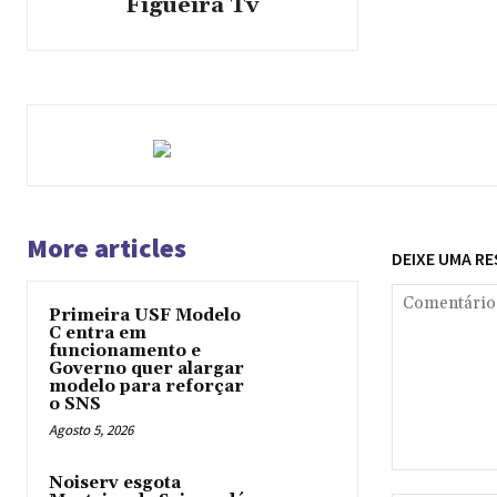
Figueira Tv
More articles
DEIXE UMA R
Primeira USF Modelo
C entra em
funcionamento e
Governo quer alargar
modelo para reforçar
o SNS
Agosto 5, 2026
Comentário:
Noiserv esgota