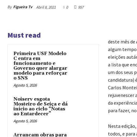
By
Figueira Tv
Abril 8, 2021
0
957
Must read
deste mês de 
algum tempo a
Primeira USF Modelo
eleições autá
C entra em
funcionamento e
a lista que e
Governo quer alargar
um dos seus p
modelo para reforçar
o SNS
candidatura) é
Agosto 5, 2026
Carlos Monteir
rejuvenescer 
Noiserv esgota
da experiênci
Mosteiro de Seiça e dá
início ao ciclo “Notas
para fazer, n
ao Entardecer”
Agosto 5, 2026
Nesta edição,
todos, e para
Arrancam obras para