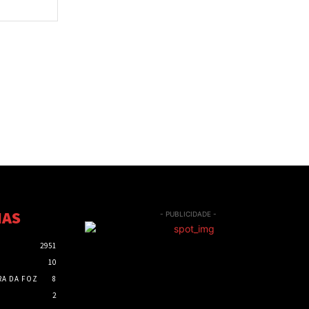
Site:
IAS
- PUBLICIDADE -
2951
10
RA DA FOZ
8
2