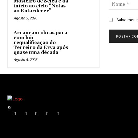
Mosteiro de Seiça e dá
início ao ciclo “Notas
ao Entardecer”
Agosto 5, 2026
Salve meu n
Arrancam obras para
concluir
requalificação do
Terreiro da Erva após
quase uma década
Agosto 5, 2026
©