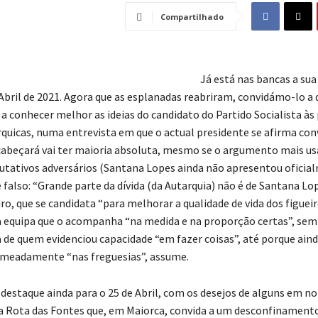
Compartilhado
Já está nas bancas a sua
Abril de 2021. Agora que as esplanadas reabriram, convidámo-lo a 
 conhecer melhor as ideias do candidato do Partido Socialista às
rquicas, numa entrevista em que o actual presidente se afirma con
ncabeçará vai ter maioria absoluta, mesmo se o argumento mais u
utativos adversários (Santana Lopes ainda não apresentou oficia
 falso: “Grande parte da dívida (da Autarquia) não é de Santana Lop
o, que se candidata “para melhorar a qualidade de vida dos figueir
a equipa que o acompanha “na medida e na proporção certas”, sem 
a de quem evidenciou capacidade “em fazer coisas”, até porque ain
omeadamente “nas freguesias”, assume.
 destaque ainda para o 25 de Abril, com os desejos de alguns em n
 a Rota das Fontes que, em Maiorca, convida a um desconfinament