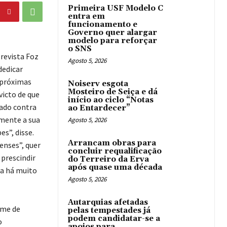
Primeira USF Modelo C
entra em
funcionamento e
Governo quer alargar
modelo para reforçar
o SNS
 revista Foz
Agosto 5, 2026
dedicar
 próximas
Noiserv esgota
Mosteiro de Seiça e dá
victo de que
início ao ciclo “Notas
sado contra
ao Entardecer”
lmente a sua
Agosto 5, 2026
es”, disse.
Arrancam obras para
enses”, quer
concluir requalificação
prescindir
do Terreiro da Erva
após quase uma década
da há muito
Agosto 5, 2026
Autarquias afetadas
ome de
pelas tempestades já
podem candidatar-se a
o
apoios para