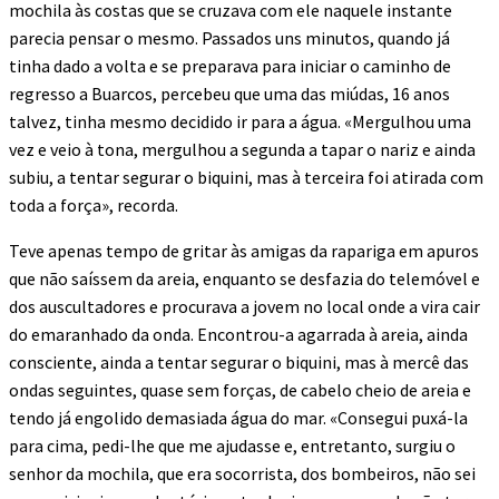
mochila às costas que se cruzava com ele naquele instante
parecia pensar o mesmo. Passados uns minutos, quando já
tinha dado a volta e se preparava para iniciar o caminho de
regresso a Buarcos, percebeu que uma das miúdas, 16 anos
talvez, tinha mesmo decidido ir para a água. «Mergulhou uma
vez e veio à tona, mergulhou a segunda a tapar o nariz e ainda
subiu, a tentar segurar o biquini, mas à terceira foi atirada com
toda a força», recorda.
Teve apenas tempo de gritar às amigas da rapariga em apuros
que não saíssem da areia, enquanto se desfazia do telemóvel e
dos auscultadores e procurava a jovem no local onde a vira cair
do emaranhado da onda. Encontrou-a agarrada à areia, ainda
consciente, ainda a tentar segurar o biquini, mas à mercê das
ondas seguintes, quase sem forças, de cabelo cheio de areia e
tendo já engolido demasiada água do mar. «Consegui puxá-la
para cima, pedi-lhe que me ajudasse e, entretanto, surgiu o
senhor da mochila, que era socorrista, dos bombeiros, não sei