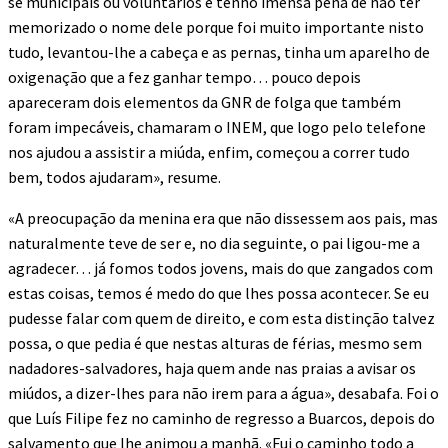
se municipais ou voluntários e tenho imensa pena de não ter
memorizado o nome dele porque foi muito importante nisto
tudo, levantou-lhe a cabeça e as pernas, tinha um aparelho de
oxigenação que a fez ganhar tempo… pouco depois
apareceram dois elementos da GNR de folga que também
foram impecáveis, chamaram o INEM, que logo pelo telefone
nos ajudou a assistir a miúda, enfim, começou a correr tudo
bem, todos ajudaram», resume.
«A preocupação da menina era que não dissessem aos pais, mas
naturalmente teve de ser e, no dia seguinte, o pai ligou-me a
agradecer… já fomos todos jovens, mais do que zangados com
estas coisas, temos é medo do que lhes possa acontecer. Se eu
pudesse falar com quem de direito, e com esta distinção talvez
possa, o que pedia é que nestas alturas de férias, mesmo sem
nadadores-salvadores, haja quem ande nas praias a avisar os
miúdos, a dizer-lhes para não irem para a água», desabafa. Foi o
que Luís Filipe fez no caminho de regresso a Buarcos, depois do
salvamento que lhe animou a manhã. «Fui o caminho todo a