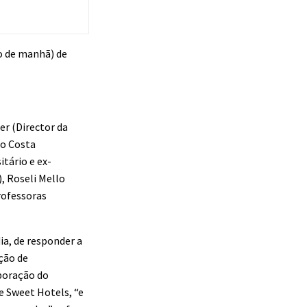
ado de manhã) de
er (Director da
ão Costa
tário e ex-
, Roseli Mello
Professoras
ia, de responder a
ção de
boração do
e Sweet Hotels, “e