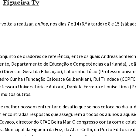
Figueira Tv
 volta a
realizar,
online
, nos dias 7 e 14 (6.ª à tarde) e 8 e 15 (sáb
unto de oradores de referência, entre os quais Andreas Schleich
tente, Departamento de Educação e Competências da Irlanda), Jo
 (Director-Geral da Educação), Laborinho Lúcio (Professor universi
 Pedro Cunha (Fundação Calouste Gulbenkian), Rui Trindade (CCPFC)
ofessora Universitária e Autora), Daniela Ferreira e Louise Lima (
e muitos outros.
e melhor possam enfrentar o desafio que se nos coloca no dia-a-d
jam encontradas respostas que assegurem a todos os alunos a aquisi
Cavaco, director do CFAE Beira Mar. O congresso conta
com a cola
 Municipal da Figueira da Foz, da Altri-Celbi, da Porto Editora e d