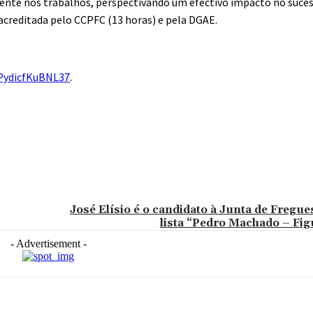
nte nos trabalhos, perspectivando um efectivo impacto no sucess
acreditada pelo CCPFC (13 horas) e pela DGAE.
CPydicfKuBNL37
.
José Elísio é o candidato à Junta de Fregue
lista “Pedro Machado – Fig
- Advertisement -