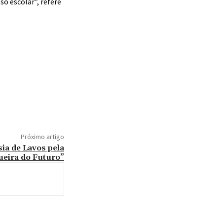
o escolar”, refere
Próximo artigo
sia de Lavos pela
ueira do Futuro”