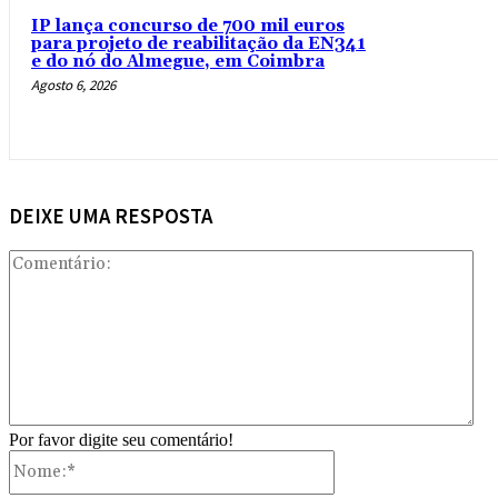
IP lança concurso de 700 mil euros
para projeto de reabilitação da EN341
e do nó do Almegue, em Coimbra
Agosto 6, 2026
DEIXE UMA RESPOSTA
Com
Por favor digite seu comentário!
Nome:*