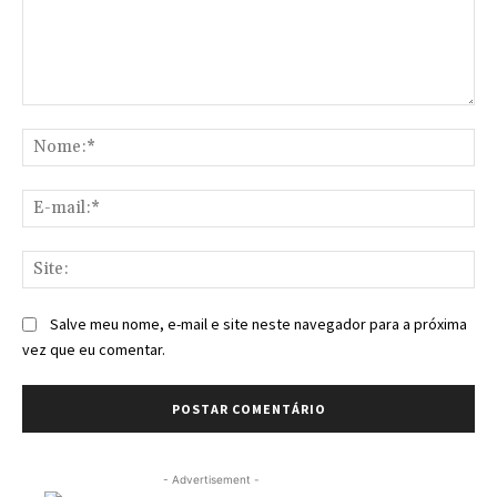
Comentário:
No
E-
mai
Sit
Salve meu nome, e-mail e site neste navegador para a próxima
vez que eu comentar.
- Advertisement -